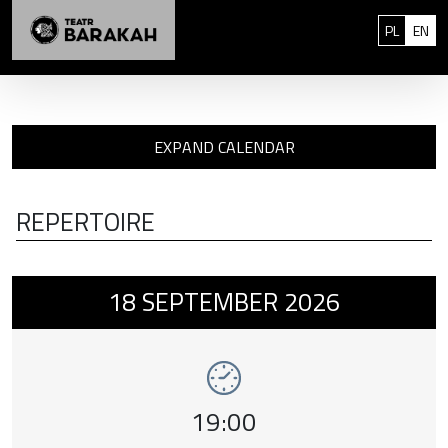
Skip to content
: 0
Polski
Eng
PL
EN
EXPAND CALENDAR
REPERTOIRE
Event number 1: Niebezpieczne związki , 1
18
SEPTEMBER
2026
Event time,
19:00