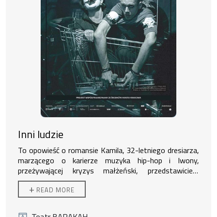
Inni ludzie
To opowieść o romansie Kamila, 32-letniego dresiarza,
marzącego o karierze muzyka hip-hop i Iwony,
przeżywającej kryzys małżeński, przedstawicielki
wielkomiejskiej klasy średniej. Jest pretekstem do
Poszczególne języki pierwszo i drugoplanowych
+
READ MORE
refleksji nad zanurzonym w pop kulturze, poetyckim i
bohaterów tworzą wspólnie fascynującą, muzyczną
wulgarnym językiem, którym posługują się stworzone
fonosferę – aurę wielkiego miasta. Interesuje nas
przez Masłowską postacie, uniemożliwiającym im
stworzona w „Innych ludziach” perspektywa, którą
autor:
Dorota Masłowska