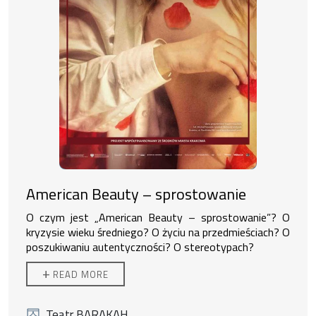
muzyka:
Antoni Komasa-Łazarkiewicz, Mary Komasa
choreografia:
Anna Maria Krysiak
scenografia i kostiumy:
Monika Kufel
charakteryzacja:
Kacper Styczy
ń
ski
multimedia:
Szymon Budzyn, Krzysztof Marchlak,
Michał Nowicki, Michał Stawski
głos konferansjera:
Łukasz Maciejewski
obsada:
Dominika Bednarczyk-Krzy
ż
owska, Sara Celler-
Jezierska
Data prapremiery:
28 grudnia 2024
Czas trwania:
65 minut
Spektakl dla widzów od 18. roku
ż
ycia.
American Beauty – sprostowanie
O czym jest „American Beauty – sprostowanie”? O
kryzysie wieku średniego? O życiu na przedmieściach? O
poszukiwaniu autentyczności? O stereotypach?
Spektakl według scenariusza Szymona Króla
+
READ MORE
konfrontuje się z filmem Sama Mendesa, przykładając
do niego nowe filtry. Pierwszym jest współczesna
perspektywa i świat, w którym widzimy, do czego
Teatr BARAKAH