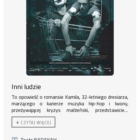
Inni ludzie
To opowieść o romansie Kamila, 32-letniego dresiarza,
marzącego o karierze muzyka hip-hop i Iwony,
przeżywającej kryzys małżeński, przedstawicielki
wielkomiejskiej klasy średniej. Jest pretekstem do
Poszczególne języki pierwszo i drugoplanowych
+
CZYTAJ WIĘCEJ
refleksji nad zanurzonym w pop kulturze, poetyckim i
bohaterów tworzą wspólnie fascynującą, muzyczną
wulgarnym językiem, którym posługują się stworzone
fonosferę – aurę wielkiego miasta. Interesuje nas
przez Masłowską postacie, uniemożliwiającym im
stworzona w „Innych ludziach” perspektywa, którą
autor:
Dorota Masłowska