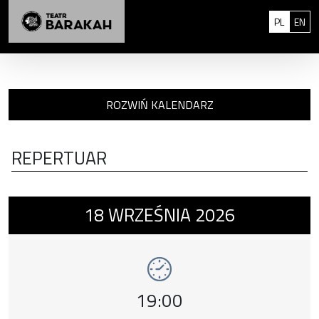
Przejdź do treści
: 0
Polski
Eng
PL
EN
ROZWIŃ KALENDARZ
REPERTUAR
Wydarzenie numer 1: Niebezpieczne związki
18
WRZEŚNIA
2026
Godzina wydarzenia,
19:00