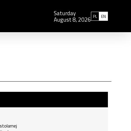
Saturday
Polski
English
PL
EN
August 8, 2026
:00
stolarnej