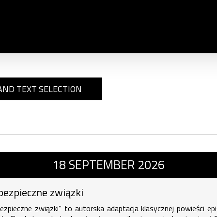
AND TEXT SELECTION
związki , 18 september 2026, time 19
18
SEPTEMBER
2026
bezpieczne związki
ezpieczne związki” to autorska adaptacja klasycznej powieści epi